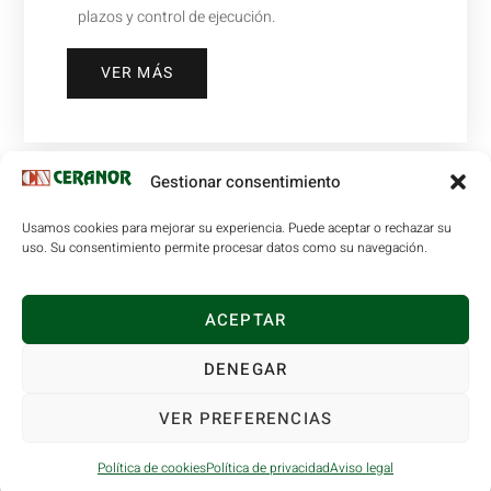
plazos y control de ejecución.
VER MÁS
Gestionar consentimiento
Usamos cookies para mejorar su experiencia. Puede aceptar o rechazar su
uso. Su consentimiento permite procesar datos como su navegación.
SATEbrick
SATEbrick es un bloque cerámico de elevada masa
ACEPTAR
superficial, con un porcentaje de huecos <45% y
DENEGAR
geometría adaptada para convertirse en el sustituto
ideal y moderno de productos menos rentables para tu
VER PREFERENCIAS
obra como son el tosco, perforado, fonorresistentes,
gero, panal…
Política de cookies
Política de privacidad
Aviso legal