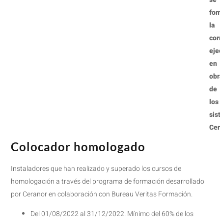
fo
la
cor
eje
en
obr
de
los
sis
Cer
Colocador homologado
Instaladores que han realizado y superado los cursos de
homologación a través del programa de formación desarrollado
por Ceranor en colaboración con Bureau Veritas Formación.
Del 01/08/2022 al 31/12/2022. Mínimo del 60% de los