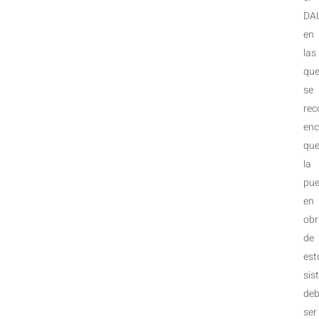
DA
en
las
qu
se
rec
enc
qu
la
pue
en
obr
de
est
sis
de
ser