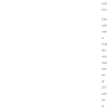
col
hom
Est
cer
vie
a
cub
las
rec
exp
tan
en
el
DIT
có
en
el