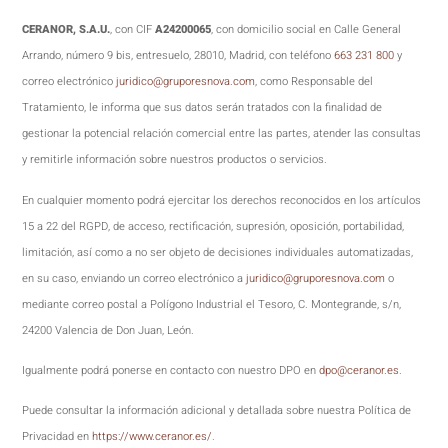
CERANOR, S.A.U.
, con CIF
A24200065
, con domicilio social en Calle General
Arrando, número 9 bis, entresuelo, 28010, Madrid, con teléfono
663 231 800
y
correo electrónico
juridico@gruporesnova.com
, como Responsable del
Tratamiento, le informa que sus datos serán tratados con la finalidad de
gestionar la potencial relación comercial entre las partes, atender las consultas
y remitirle información sobre nuestros productos o servicios.
En cualquier momento podrá ejercitar los derechos reconocidos en los artículos
15 a 22 del RGPD, de acceso, rectificación, supresión, oposición, portabilidad,
limitación, así como a no ser objeto de decisiones individuales automatizadas,
en su caso, enviando un correo electrónico a
juridico@gruporesnova.com
o
mediante correo postal a Polígono Industrial el Tesoro, C. Montegrande, s/n,
24200 Valencia de Don Juan, León.
Igualmente podrá ponerse en contacto con nuestro DPO en
dpo@ceranor.es
.
Puede consultar la información adicional y detallada sobre nuestra Política de
Privacidad en
https://www.ceranor.es/
.